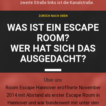
zweite Straße links ist die Kanalstraße.
ZURÜCK NACH OBEN
WAS IST EIN ESCAPE
ROOM?
WER HAT SICH DAS
AUSGEDACHT?
Über uns
Room Escape Hannover eröffnete November
2014 mit Abstand als erster Escape Room in
Hannover und war bundesweit mit unter den